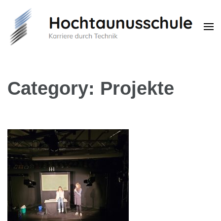
Hochtaunusschule
Karriere durch Technik
Category: Projekte