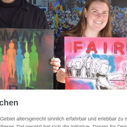
achen
Gebiet altersgerecht sinnlich erfahrbar und erlebbar z
eses Ziel gesetzt hat sich die Initiative „
Design for Demo