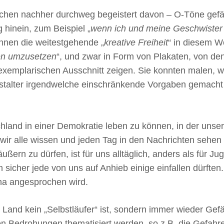
chen nachher durchweg begeistert davon – O-Töne gefäl
ag hinein, zum Beispiel „
wenn ich und meine Geschwister
nnen die weitestgehende „
kreative Freiheit
“ in diesem W
en umzusetzen
“, und zwar in Form von Plakaten, von de
exemplarischen Ausschnitt zeigen. Sie konnten malen, w
anstalter irgendwelche einschränkende Vorgaben gemach
schland in einer Demokratie leben zu können, in der uns
 wir alle wissen und jeden Tag in den Nachrichten sehen 
ern zu dürfen, ist für uns alltäglich, anders als für Jug
sicher jede von uns auf Anhieb einige einfallen dürften. 
ina angesprochen wird.
Land kein „Selbstläufer“ ist, sondern immer wieder Gefä
en Bedrohungen thematisiert werden, so z.B. die Gefahr