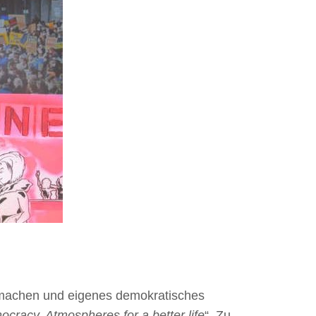
u machen und eigenes demokratisches
cracy. Atmospheres for a better life
“. Zu