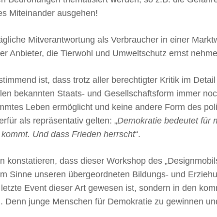
es Miteinander ausgehen!
r tägliche Mitverantwortung als Verbraucher in einer Mark
r Anbieter, die Tierwohl und Umweltschutz ernst nehmen 
immend ist, dass trotz aller berechtigter Kritik im Detai
len bekannten Staats- und Gesellschaftsform immer noch 
timmtes Leben ermöglicht und keine andere Form des po
für als repräsentativ gelten: „
Demokratie bedeutet für 
n kommt. Und dass Frieden herrscht
“.
 konstatieren, dass dieser Workshop des „Designmobil
im Sinne unseren übergeordneten Bildungs- und Erziehu
s letzte Event dieser Art gewesen ist, sondern in den k
rd. Denn junge Menschen für Demokratie zu gewinnen und