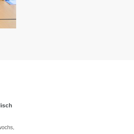
lisch
twochs,