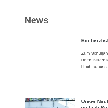
News
Ein herzli
Zum Schuljah
Britta Bergma
Hochtaunussc
Unser Nac
einfach Spi