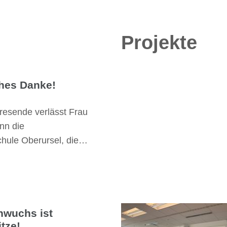
Projekte
ches Danke!
resende verlässt Frau
nn die
hule Oberursel, die…
hwuchs ist
tze!