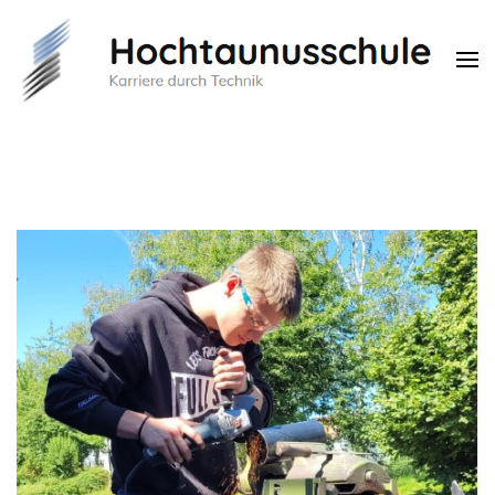
Hochtaunusschule
Karriere durch Technik