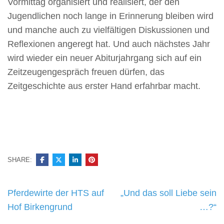
Vormittag organisiert und realisiert, der den
Jugendlichen noch lange in Erinnerung bleiben wird
und manche auch zu vielfältigen Diskussionen und
Reflexionen angeregt hat. Und auch nächstes Jahr
wird wieder ein neuer Abiturjahrgang sich auf ein
Zeitzeugengespräch freuen dürfen, das
Zeitgeschichte aus erster Hand erfahrbar macht.
SHARE:
Beitragsnavigation
Pferdewirte der HTS auf
„Und das soll Liebe sein
Hof Birkengrund
…?“