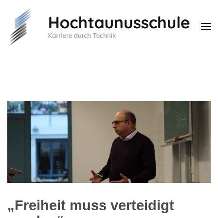
Hochtaunusschule
Karriere durch Technik
„Freiheit muss verteidigt