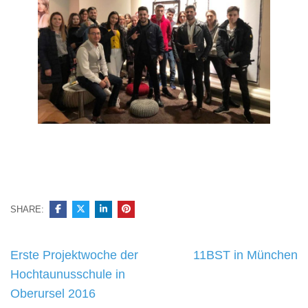
SHARE:
Beitragsnavigation
Erste Projektwoche der
11BST in München
Hochtaunusschule in
Oberursel 2016