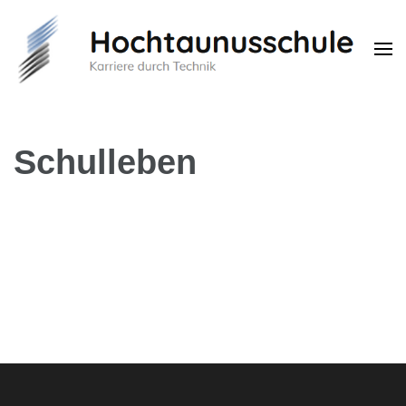
Hochtaunusschule
Karriere durch Technik
Schulleben