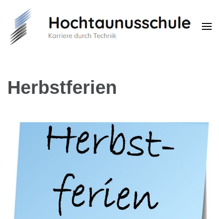
Hochtaunusschule
Karriere durch Technik
Herbstferien