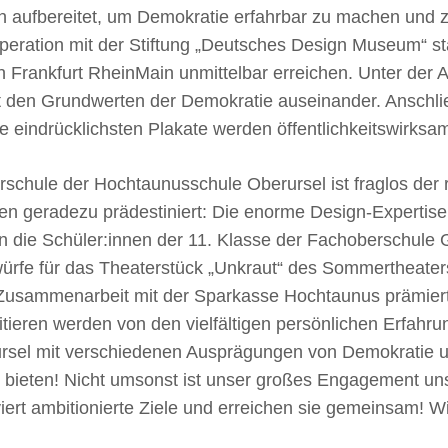
h aufbereitet, um Demokratie erfahrbar zu machen und zu
eration mit der Stiftung „Deutsches Design Museum“ sta
 Frankfurt RheinMain unmittelbar erreichen. Unter der A
mit den Grundwerten der Demokratie auseinander. Anschli
ie eindrücklichsten Plakate werden öffentlichkeitswirksam
schule der Hochtaunusschule Oberursel ist fraglos der r
en geradezu prädestiniert: Die enorme Design-Expertise
die Schüler:innen der 11. Klasse der Fachoberschule Ge
ürfe für das Theaterstück „Unkraut“ des Sommertheaters
n Zusammenarbeit mit der Sparkasse Hochtaunus prämier
tieren werden von den vielfältigen persönlichen Erfahr
ursel mit verschiedenen Ausprägungen von Demokratie
u bieten! Nicht umsonst ist unser großes Engagement un
ert ambitionierte Ziele und erreichen sie gemeinsam! 