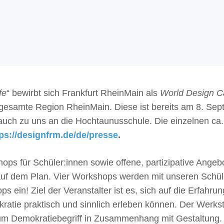
fe
“ bewirbt sich Frankfurt RheinMain als
World Design C
 gesamte Region RheinMain. Diese ist bereits am 8. Sep
auch zu uns an die Hochtaunusschule. Die einzelnen ca. 
tps://designfrm.de/de/presse
.
hops für Schüler:innen sowie offene, partizipative Ang
uf dem Plan. Vier Workshops werden mit unseren Schüle
 ein! Ziel der Veranstalter ist es, sich auf die Erfahru
ratie praktisch und sinnlich erleben können. Der Werkst
g zum Demokratiebegriff in Zusammenhang mit Gestaltung.